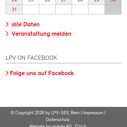
24
25
26
27
28
29
30
31
alle Daten
Veranstaltung melden
LPV ON FACEBOOK
Folge uns auf Facebook
© Copyright 2026 by LPV-SEV, Bern |
Impressum
|
Datenschutz
Website by
update AG
, Zürich