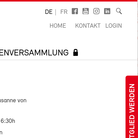
DE
FR
HOME
KONTAKT
LOGIN
TENVERSAMMLUNG
MITGLIED WERDEN
usanne von
16:30h
n