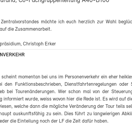
Durand, Co-Fachgruppenleitung A40-B100
Zentralvorstandes möchte ich euch herzlich zur Wahl begl
 auf die Zusammenarbeit.
präsidium, Christoph Erker
ENVERKEHR
scheint momentan bei uns im Personenverkehr ein eher heikl
ei den Funktionsbeschrieben, Dienstfahrtenregelungen oder 
rieb bei Tourenänderungen. Wer schon mal von der Steuerun
 informiert wurde, weiss wovon hier die Rede ist. Es wird auf di
iesen, welche dann die mögliche Veränderung der Tour teils se
aupt auskunftsfähig zu sein. Dies führt zu langwierigen Abkl
weder die Einteilung noch der LF die Zeit dafür haben.