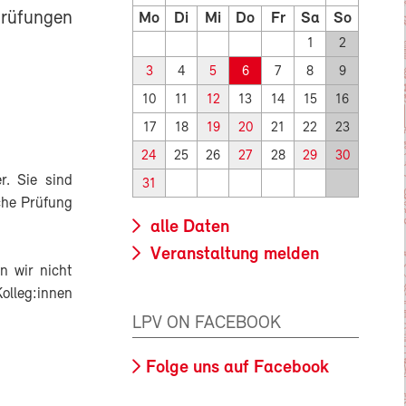
rüfungen
Mo
Di
Mi
Do
Fr
Sa
So
1
2
3
4
5
6
7
8
9
10
11
12
13
14
15
16
17
18
19
20
21
22
23
24
25
26
27
28
29
30
. Sie sind
31
che Prüfung
alle Daten
Veranstaltung melden
n wir nicht
olleg:innen
LPV ON FACEBOOK
Folge uns auf Facebook