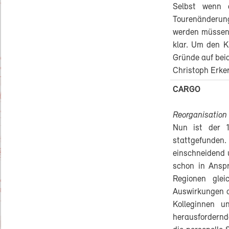
Selbst wenn 
Tourenänderun
werden müssen.
klar. Um den K
Gründe auf bei
Christoph Erke
CARGO
Reorganisation
Nun ist der 1
stattgefunde
einschneidend 
schon in Ansp
Regionen glei
Auswirkungen au
Kolleginnen u
herausfordernde