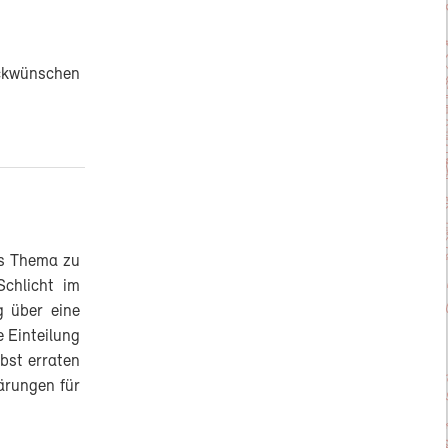
ückwünschen
es Thema zu
Schlicht im
g über eine
e Einteilung
lbst erraten
ärungen für