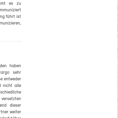
ommt es zu
mmuniziert
g führt ist
munizieren,
nden haben
Cargo sehr
se entweder
 nicht alle
chiedliche
 versetzten
end dieser
tner weiter