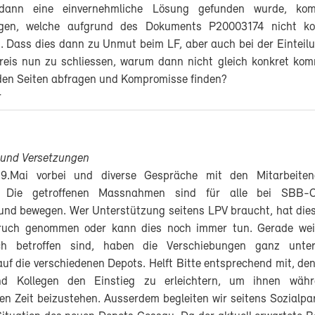
dann eine einvernehmliche Lösung gefunden wurde, k
gen, welche aufgrund des Dokuments P20003174 nicht ko
 Dass dies dann zu Unmut beim LF, aber auch bei der Einteilun
reis nun zu schliessen, warum dann nicht gleich konkret kom
den Seiten abfragen und Kompromisse finden?
r
 und Versetzungen
9.Mai vorbei und diverse Gespräche mit den Mitarbeite
n. Die getroffenen Massnahmen sind für alle bei SBB-
und bewegen. Wer Unterstützung seitens LPV braucht, hat die
ruch genommen oder kann dies noch immer tun. Gerade weil
ch betroffen sind, haben die Verschiebungen ganz unters
f die verschiedenen Depots. Helft Bitte entsprechend mit, den
nd Kollegen den Einstieg zu erleichtern, um ihnen währ
n Zeit beizustehen. Ausserdem begleiten wir seitens Sozialpar