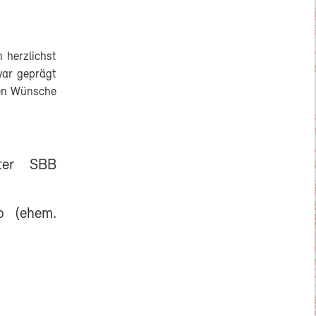
 herzlichst
war geprägt
ten Wünsche
iter SBB
o (ehem.