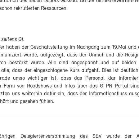
Situation des neuen Depots Gossau. Da der aktuell erwartete B
e schon rekrutierten Ressourcen.
 seitens GL
ner haben der Geschäftsleitung im Nachgang zum 19.Mai und 
muniziert wurde, aufgezeigt, dass der Unmut und die Resig
rch bestärkt wurde. Alle sind angespannt und auf beiden 
 alle, dass der eingeschlagene Kurs aufgeht. Dies ist deutlic
rade umso wichtiger ist, dass das Personal klar informier
 Form von Roadshows und Infos über das G-PN Portal sind
tzten uns weiterhin dafür ein, dass der Informationsfluss aus
ehört und gesehen fühlen.
ährigen Delegiertenversammlung des SEV wurde der A