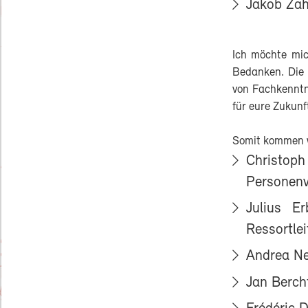
Jakob Zah
Ich möchte mic
Bedanken. Die 
von Fachkenntn
für eure Zukunf
Somit kommen w
Christop
Personenv
Julius E
Ressortlei
Andrea Ne
Jan Berch