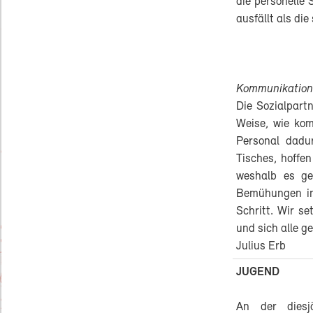
die personelle 
ausfällt als di
Kommunikation
Die Sozialpart
Weise, wie kom
Personal dadu
Tisches, hoffen
weshalb es ge
Bemühungen in
Schritt. Wir se
und sich alle g
Julius Erb
JUGEND
An der diesj