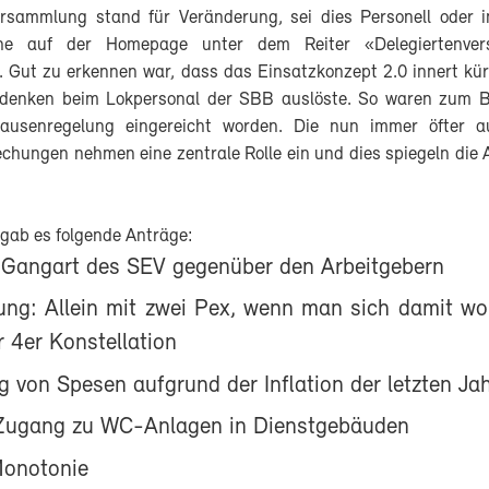
ersammlung stand für Veränderung, sei dies Personell oder 
che auf der Homepage unter dem Reiter «Delegiertenve
. Gut zu erkennen war, dass das Einsatzkonzept 2.0 innert kür
denken beim Lokpersonal der SBB auslöste. So waren zum Be
ausenregelung eingereicht worden. Die nun immer öfter au
chungen nehmen eine zentrale Rolle ein und dies spiegeln die 
gab es folgende Anträge:
 Gangart des SEV gegenüber den Arbeitgebern
ng: Allein mit zwei Pex, wenn man sich damit woh
r 4er Konstellation
 von Spesen aufgrund der Inflation der letzten Ja
Zugang zu WC-Anlagen in Dienstgebäuden
Monotonie