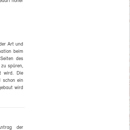
edarf höher
der Art und
nation beim
Seiten des
h zu spüren,
t wird. Die
 schon ein
gebaut wird
ntrag der