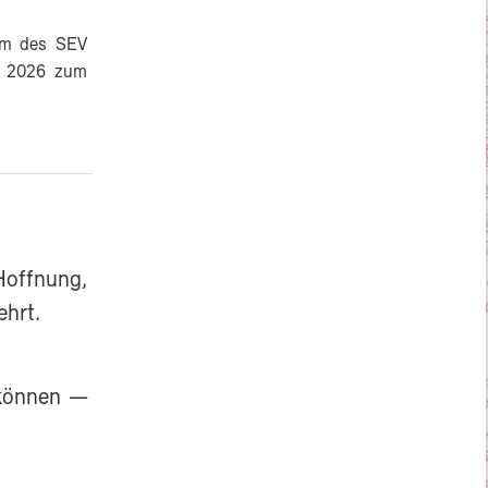
mm des SEV
er 2026 zum
Hoffnung,
ehrt.
 können —